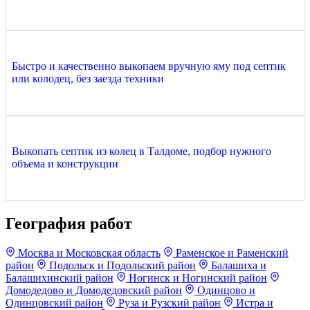
Быстро и качественно выкопаем вручную яму под септик
или колодец, без заезда техники
Выкопать септик из колец в Талдоме, подбор нужного
объема и конструкции
География работ
Москва и Московская область
Раменское и Раменский
район
Подольск и Подольский район
Балашиха и
Балашихинский район
Ногинск и Ногинский район
Домодедово и Домодедовский район
Одинцово и
Одинцовский район
Руза и Рузский район
Истра и