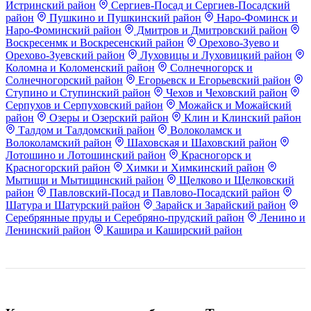
Истринский район
Сергиев-Посад и Сергиев-Посадский
район
Пушкино и Пушкинский район
Наро-Фоминск и
Наро-Фоминский район
Дмитров и Дмитровский район
Воскресенмк и Воскресенский район
Орехово-Зуево и
Орехово-Зуевский район
Луховицы и Луховицкий район
Коломна и Коломенский район
Солнечногорск и
Солнечногорский район
Егорьевск и Егорьевский район
Ступино и Ступинский район
Чехов и Чеховский район
Серпухов и Серпуховский район
Можайск и Можайский
район
Озеры и Озерский район
Клин и Клинский район
Талдом и Талдомский район
Волоколамск и
Волоколамский район
Шаховская и Шаховский район
Лотошино и Лотошинский район
Красногорск и
Красногорский район
Химки и Химкинский район
Мытищи и Мытищинский район
Щелково и Щелковский
район
Павловский-Посад и Павлово-Посадский район
Шатура и Шатурский район
Зарайск и Зарайский район
Серебрянные пруды и Серебряно-прудский район
Ленино и
Ленинский район
Кашира и Каширский район